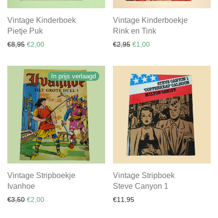
Vintage Kinderboek
Vintage Kinderboekje
Pietje Puk
Rink en Tink
Oorspronkelijke prijs was: €8,95.
Huidige prijs is: €2,00.
Oorspronkelijke prijs was: €
Huidige prijs is: €1,00.
€
8,95
€
2,00
€
2,95
€
1,00
In prijs verlaagd
Vintage Stripboekje
Vintage Stripboek
Ivanhoe
Steve Canyon 1
Oorspronkelijke prijs was: €3,50.
Huidige prijs is: €2,00.
€
3,50
€
2,00
€
11,95