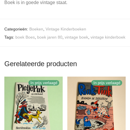
Boek is in goede vintage staat.
Categorieën:
Boeken
,
Vintage Kinderboeken
Tags:
boek Boes
,
boek jaren 80
,
vintage boek
,
vintage kinderboek
Gerelateerde producten
In prijs verlaagd
In prijs verlaagd