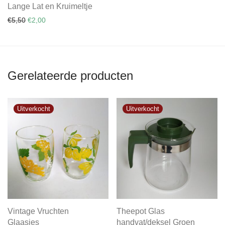
Lange Lat en Kruimeltje
Oorspronkelijke prijs was: €5,50.
Huidige prijs is: €2,00.
€
5,50
€
2,00
Gerelateerde producten
Vintage Vruchten
Theepot Glas
Glaasjes
handvat/deksel Groen