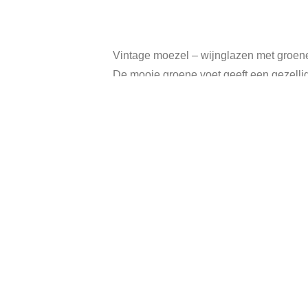
Vintage moezel – wijnglazen met groene 
De mooie groene voet geeft een gezellige
Bovendien leuk om cadeau te geven met e
Totale hoogte van wijnglas is 13 cm.
Inhoud wijn glas is 100 ml.
In goede vintage staat.
Categor
Gerelateerde producten