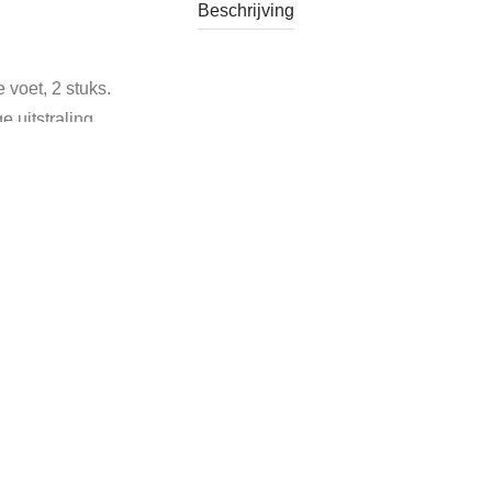
Beschrijving
voet, 2 stuks.
 uitstraling.
en fles wijn erbij.
ie:
Verkocht
Tags:
vintage moezelglas
,
vintage wijnglas
,
wijnglas gro