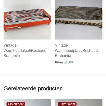
Vintage
Vintage
Warmhoudplaat/Rechaud
Warmhoudplaat/Rechaud
Brabantia
Brabantia
Oorspronkelijke prijs was: €
Huidige prijs is: €5,00.
€
9,95
€
5,00
Gerelateerde producten