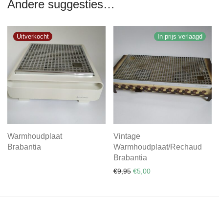
Andere suggesties…
In prijs verlaagd
Warmhoudplaat
Vintage
Brabantia
Warmhoudplaat/Rechaud
Brabantia
Oorspronkelijke prijs was: €
Huidige prijs is: €5,00.
€
9,95
€
5,00