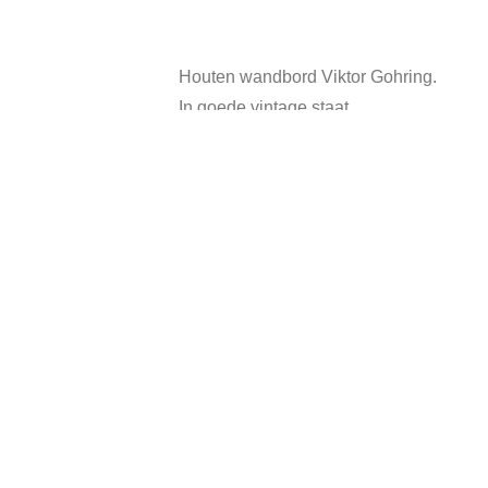
Houten wandbord Viktor Gohring.
In goede vintage staat.
Categorieën
Andere suggesties…
In prijs verlaagd