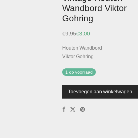
Wandbord Viktor
Gohring
€
9,95
€
3,00
Oorspronkelijke
Huidige
prijs
prijs
was:
is:
Houten Wandbord
€9,95.
€3,00.
Viktor Gohring
1 op voorraad
Toevoegen aan winkelwagen