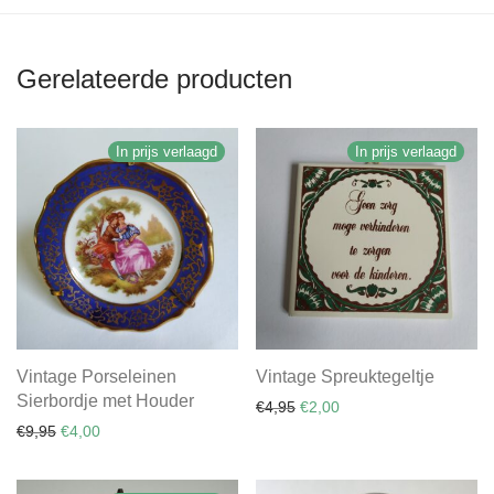
Gerelateerde producten
In prijs verlaagd
In prijs verlaagd
Vintage Porseleinen
Vintage Spreuktegeltje
Sierbordje met Houder
Oorspronkelijke prijs was: €
Huidige prijs is: €2,00.
€
4,95
€
2,00
Oorspronkelijke prijs was: €9,95.
Huidige prijs is: €4,00.
€
9,95
€
4,00