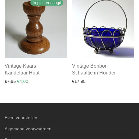
In prijs verlaagd
Vintage Kaars
Vintage Bonbon
Kandelaar Hout
Schaaltje in Houder
Oorspronkelijke prijs was: €7,95.
Huidige prijs is: €4,00.
€
7,95
€
4,00
€
17,95
Even voorstellen
Algemene voorwaarden