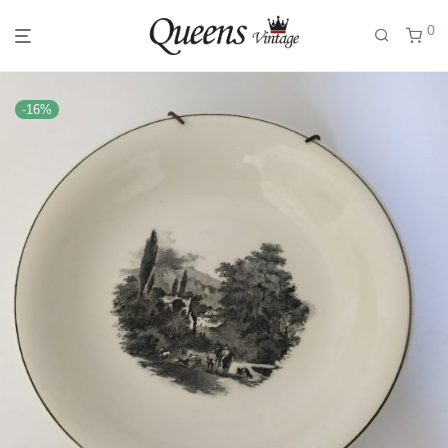
0
-
16
%