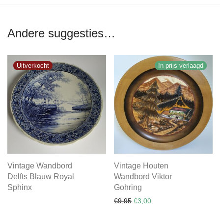
Andere suggesties…
In prijs verlaagd
Vintage Wandbord
Vintage Houten
Delfts Blauw Royal
Wandbord Viktor
Sphinx
Gohring
Oorspronkelijke prijs was: €
Huidige prijs is: €3,00.
€
9,95
€
3,00