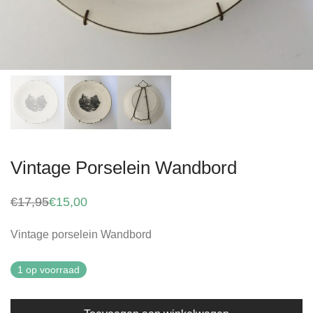
Vintage Porselein Wandbord
€
17,95
€
15,00
Oorspronkelijke
Huidige
prijs
prijs
was:
is:
Vintage porselein Wandbord
€17,95.
€15,00.
1 op voorraad