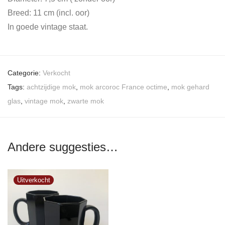
Breed: 11 cm (incl. oor)
In goede vintage staat.
Categorie:
Verkocht
Tags:
achtzijdige mok
,
mok arcoroc France octime
,
mok gehard
glas
,
vintage mok
,
zwarte mok
Andere suggesties…