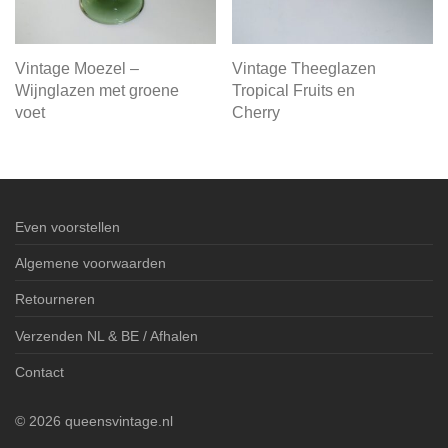
Vintage Moezel –
Vintage Theeglazen
Wijnglazen met groene
Tropical Fruits en
voet
Cherry
Even voorstellen
Algemene voorwaarden
Retourneren
Verzenden NL & BE / Afhalen
Contact
©
2026
queensvintage.nl