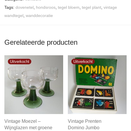
Tags:
dovenetel
,
hondsroos
,
tegel bloem
,
tegel plant
,
vintage
wandtegel
,
wanddecoratie
Gerelateerde producten
Vintage Moezel –
Vintage Prenten
Wijnglazen met groene
Domino Jumbo