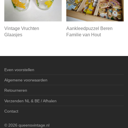
Vintage Vruchten
Aankleedpuzzel Beren
Glaasjes
Familie van Hout
Even voorstellen
Algemene voorwaarden
Retourneren
Verzenden NL & BE / Afhalen
Contact
©
2026
queensvintage.nl