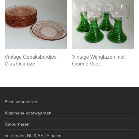
Vintage Gebaksbordjes
Vintage Wijnglazen met
Glas Oudroze
Groene Voet
Even voorstellen
Algemene voorwaarden
Retourneren
Verzenden NL & BE / Afhalen