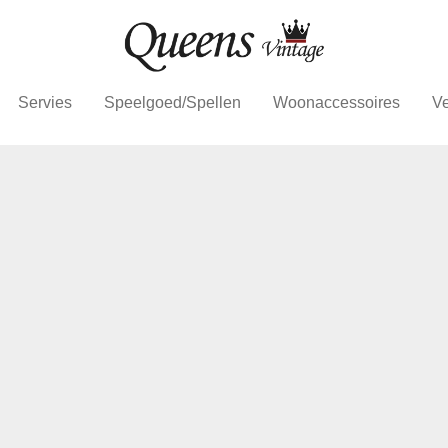
Servies
Speelgoed/Spellen
Woonaccessoires
Ve