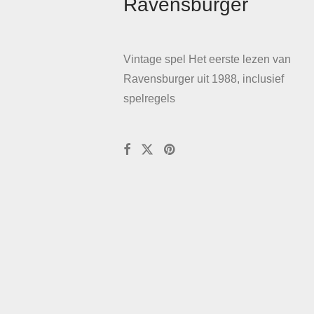
Ravensburger
Vintage spel Het eerste lezen van
Ravensburger uit 1988, inclusief
spelregels