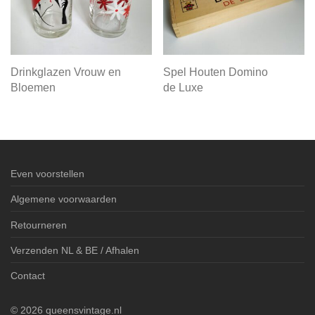
Drinkglazen Vrouw en
Spel Houten Domino
Bloemen
de Luxe
Even voorstellen
Algemene voorwaarden
Retourneren
Verzenden NL & BE / Afhalen
Contact
©
2026
queensvintage.nl