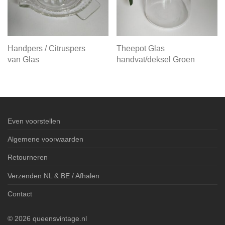
Handpers / Citruspers
Theepot Glas
van Glas
handvat/deksel Groen
Even voorstellen
Algemene voorwaarden
Retourneren
Verzenden NL & BE / Afhalen
Contact
©
2026
queensvintage.nl