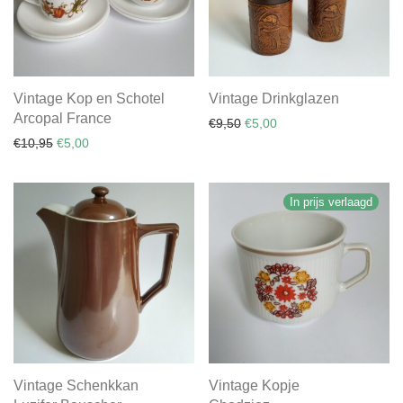
Vintage Kop en Schotel
Vintage Drinkglazen
Arcopal France
Oorspronkelijke prijs was: €
Huidige prijs is: €5,00.
€
9,50
€
5,00
Oorspronkelijke prijs was: €10,95.
Huidige prijs is: €5,00.
€
10,95
€
5,00
In prijs verlaagd
Vintage Schenkkan
Vintage Kopje