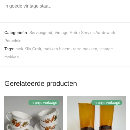
In goede vintage staat.
Categorieën:
Serviesgoed
,
Vintage Retro Servies Aardewerk
Porselein
Tags:
mok Kiln Craft
,
mokken bloem
,
retro mokken
,
vintage
mokken
Gerelateerde producten
In prijs verlaagd
In prijs verlaagd