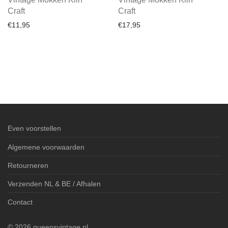
Craft
Craft
€
11,95
€
17,95
Even voorstellen
Algemene voorwaarden
Retourneren
Verzenden NL & BE / Afhalen
Contact
©
2026
queensvintage.nl