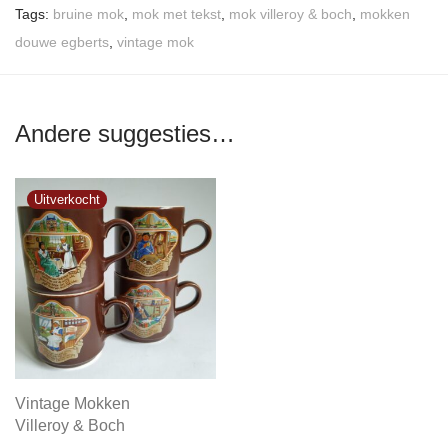
Tags:
bruine mok
,
mok met tekst
,
mok villeroy & boch
,
mokken
douwe egberts
,
vintage mok
Andere suggesties…
Vintage Mokken
Villeroy & Boch