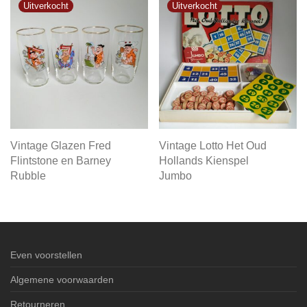
Vintage Glazen Fred
Vintage Lotto Het Oud
Flintstone en Barney
Hollands Kienspel
Rubble
Jumbo
Even voorstellen
Algemene voorwaarden
Retourneren