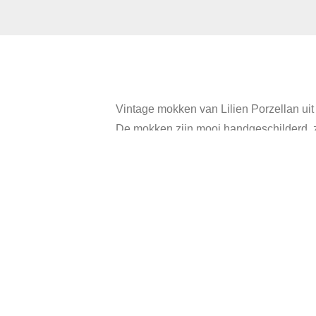
Vintage mokken van Lilien Porzellan uit 
De mokken zijn mooi handgeschilderd, 
Hoogte: 8 cm.
Diameter: 7 cm.
In goede vintage staat, als nieuw.
Cate