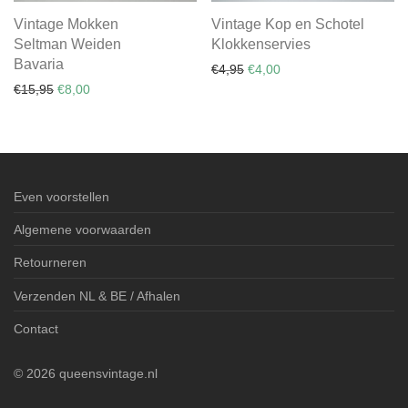
Vintage Mokken
Vintage Kop en Schotel
Seltman Weiden
Klokkenservies
Bavaria
Oorspronkelijke prijs was: €
Huidige prijs is: €4,00.
€
4,95
€
4,00
Oorspronkelijke prijs was: €15,95.
Huidige prijs is: €8,00.
€
15,95
€
8,00
Even voorstellen
Algemene voorwaarden
Retourneren
Verzenden NL & BE / Afhalen
Contact
©
2026
queensvintage.nl