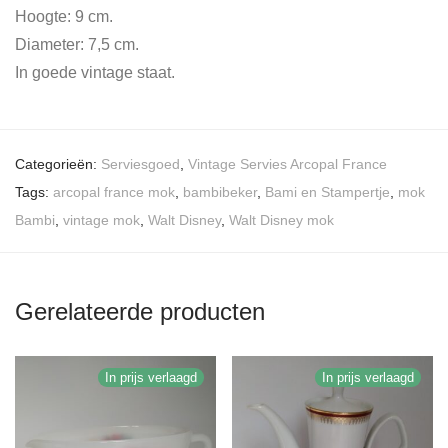
Hoogte: 9 cm.
Diameter: 7,5 cm.
In goede vintage staat.
Categorieën:
Serviesgoed
,
Vintage Servies Arcopal France
Tags:
arcopal france mok
,
bambibeker
,
Bami en Stampertje
,
mok
Bambi
,
vintage mok
,
Walt Disney
,
Walt Disney mok
Gerelateerde producten
In prijs verlaagd
In prijs verlaagd