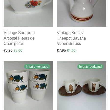
Vintage Sauskom
Vintage Koffie /
Arcopal Fleurs de
Theepot Bavaria
Champêtre
Vohenstrauss
Oorspronkelijke prijs was: €3,95.
Huidige prijs is: €3,00.
Oorspronkelijke prijs was: €
Huidige prijs is: €4,00.
€
3,95
€
3,00
€
7,95
€
4,00
In prijs verlaagd
In prijs verlaagd