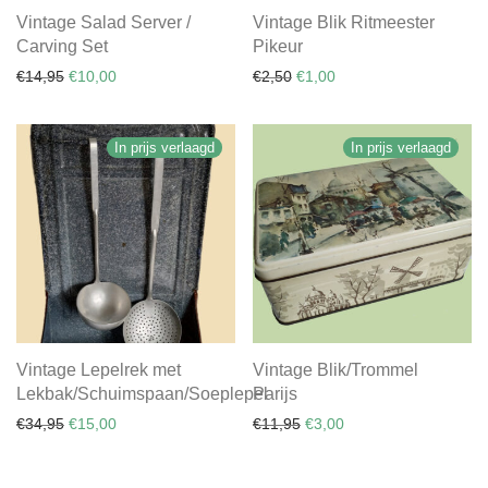
Vintage Salad Server /
Vintage Blik Ritmeester
Carving Set
Pikeur
Oorspronkelijke prijs was: €14,95.
Huidige prijs is: €10,00.
Oorspronkelijke prijs was: €
Huidige prijs is: €1,00.
€
14,95
€
10,00
€
2,50
€
1,00
In prijs verlaagd
In prijs verlaagd
Vintage Lepelrek met
Vintage Blik/Trommel
Lekbak/Schuimspaan/Soeplepel
Parijs
Oorspronkelijke prijs was: €34,95.
Huidige prijs is: €15,00.
Oorspronkelijke prijs was:
Huidige prijs is: €3,0
€
34,95
€
15,00
€
11,95
€
3,00