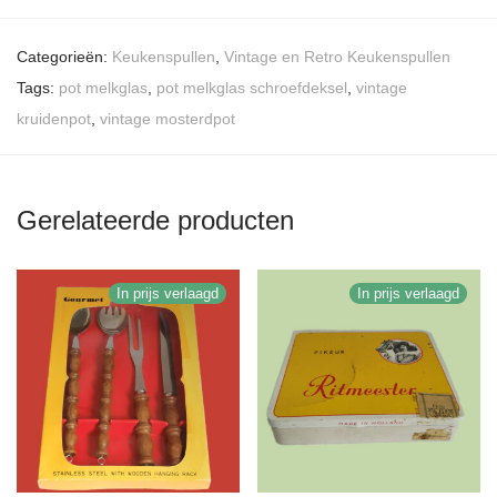
Categorieën:
Keukenspullen
,
Vintage en Retro Keukenspullen
Tags:
pot melkglas
,
pot melkglas schroefdeksel
,
vintage
kruidenpot
,
vintage mosterdpot
Gerelateerde producten
In prijs verlaagd
In prijs verlaagd