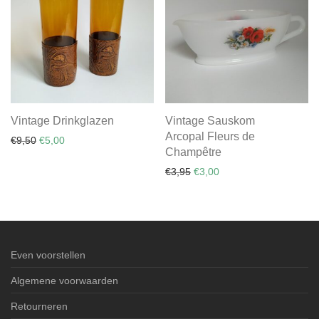
Vintage Drinkglazen
Vintage Sauskom
Arcopal Fleurs de
Oorspronkelijke prijs was: €9,50.
Huidige prijs is: €5,00.
€
9,50
€
5,00
Champêtre
Oorspronkelijke prijs was: €
Huidige prijs is: €3,00.
€
3,95
€
3,00
Even voorstellen
Algemene voorwaarden
Retourneren