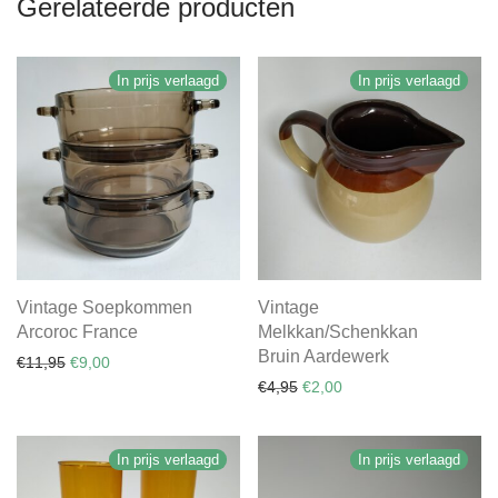
Gerelateerde producten
In prijs verlaagd
In prijs verlaagd
Vintage Soepkommen
Vintage
Arcoroc France
Melkkan/Schenkkan
Bruin Aardewerk
Oorspronkelijke prijs was: €11,95.
Huidige prijs is: €9,00.
€
11,95
€
9,00
Oorspronkelijke prijs was: €
Huidige prijs is: €2,00.
€
4,95
€
2,00
In prijs verlaagd
In prijs verlaagd