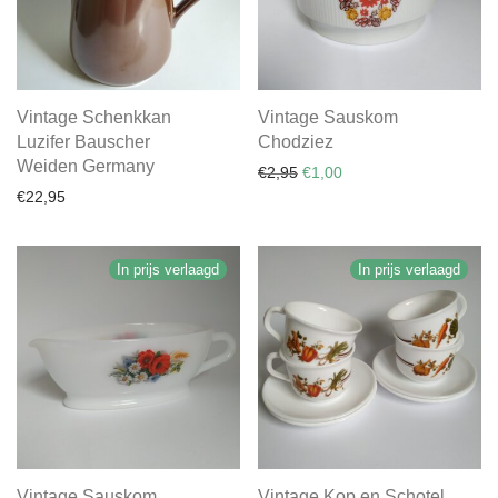
Vintage Schenkkan
Vintage Sauskom
Luzifer Bauscher
Chodziez
Weiden Germany
Oorspronkelijke prijs was: €
Huidige prijs is: €1,00.
€
2,95
€
1,00
€
22,95
In prijs verlaagd
In prijs verlaagd
Vintage Sauskom
Vintage Kop en Schotel