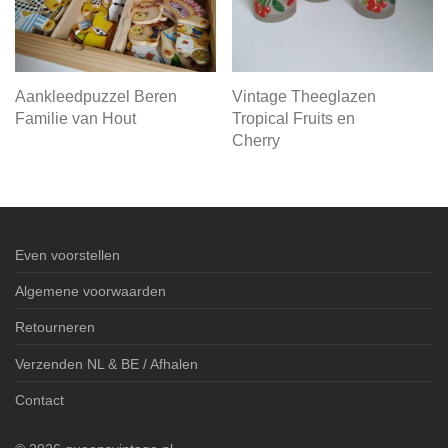
Aankleedpuzzel Beren
Vintage Theeglazen
Familie van Hout
Tropical Fruits en
Cherry
Even voorstellen
Algemene voorwaarden
Retourneren
Verzenden NL & BE / Afhalen
Contact