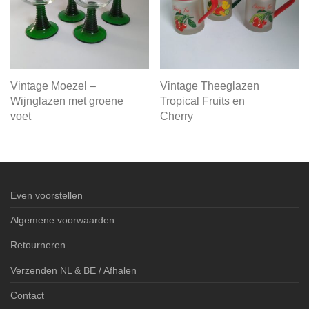
Vintage Moezel –
Vintage Theeglazen
Wijnglazen met groene
Tropical Fruits en
voet
Cherry
Even voorstellen
Algemene voorwaarden
Retourneren
Verzenden NL & BE / Afhalen
Contact