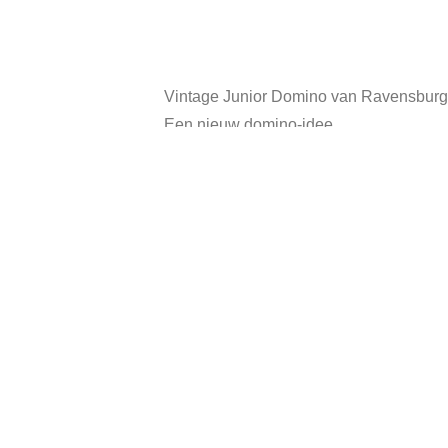
Vintage Junior Domino van Ravensburge
Een nieuw domino-idee.
Bovendien zijn het 56 prachtige kleurenf
In afwijking met een gewone Domino word
Spelregels zijn bijgevoegd.
Categorieën:
Speelgoed/Spe
Gerelateerde producten