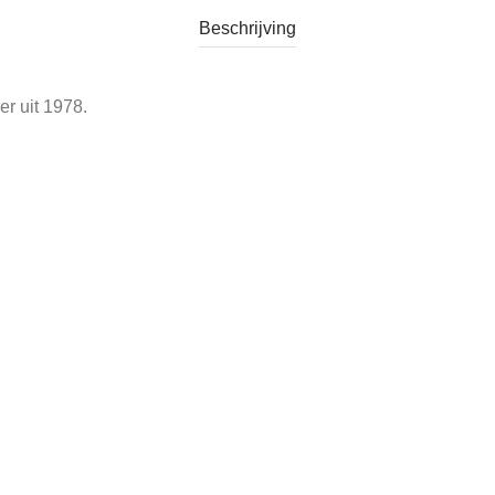
Beschrijving
r uit 1978.
oto’s op 28 extra grote en stevige kaarten.
en bij dit spel niet dezelfde plaatjes aan elkaar gelegd, maar 
llen
,
Vintage Spellen
Tags:
domino jaren70
,
domino ravensburger
,
j