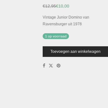
€
12,95
€
10,00
Oorspronkelijke
Huidige
prijs
prijs
was:
is:
Vintage Junior Domino van
€12,95.
€10,00.
Ravensburger uit 1978
1 op voorraad
Toevoegen aan winkelwagen