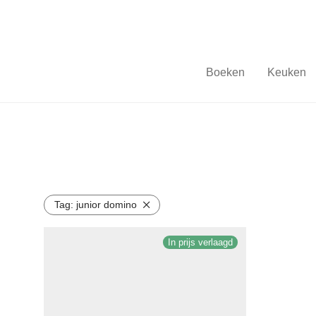
Boeken
Keuken
Tag:
junior domino
In prijs verlaagd