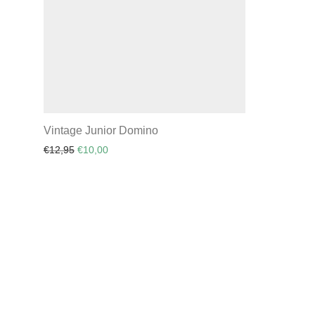
Vintage Junior Domino
Oorspronkelijke prijs was: €12,95.
Huidige prijs is: €10,00.
€
12,95
€
10,00