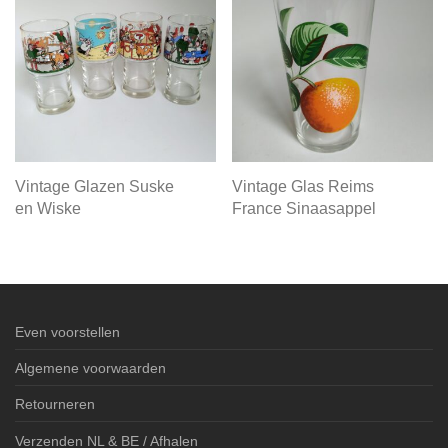
Vintage Glazen Suske
Vintage Glas Reims
en Wiske
France Sinaasappel
Even voorstellen
Algemene voorwaarden
Retourneren
Verzenden NL & BE / Afhalen