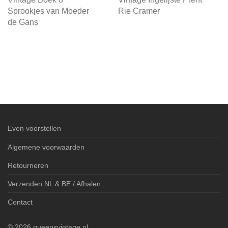
Sprookjes van Moeder
Rie Cramer
de Gans
Even voorstellen
Algemene voorwaarden
Retourneren
Verzenden NL & BE / Afhalen
Contact
©
2026
queensvintage.nl