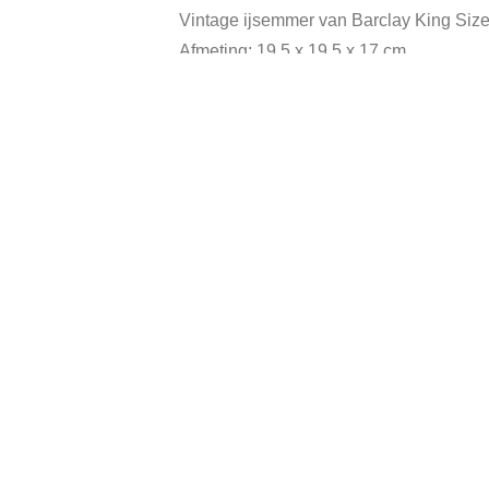
Vintage ijsemmer van Barclay King Size
Afmeting: 19,5 x 19,5 x 17 cm.
In goede vintage staat.
Categorieën:
Keukenspullen
,
V
Gerelateerde producten
In prijs verlaagd