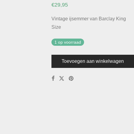
€
29,95
Vintage ijsemmer van Barclay King
Size
1 op voorraad
Toevoegen aan winkelwagen