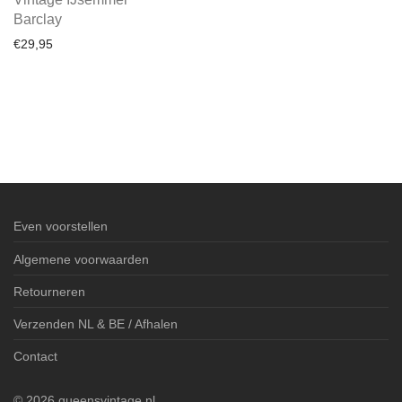
Barclay
€
29,95
Even voorstellen
Algemene voorwaarden
Retourneren
Verzenden NL & BE / Afhalen
Contact
©
2026
queensvintage.nl