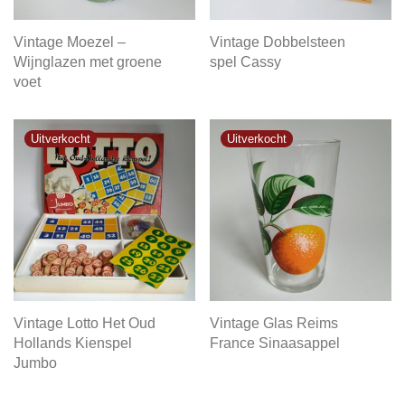
Vintage Moezel –
Vintage Dobbelsteen
Wijnglazen met groene
spel Cassy
voet
Vintage Lotto Het Oud
Vintage Glas Reims
Hollands Kienspel
France Sinaasappel
Jumbo