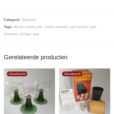
Categorie:
Verkocht
Tags:
dieren zwarte piet
,
Jumbo kwartet
,
spel jumbo
,
spel
kinderen
,
vintage spel
Gerelateerde producten