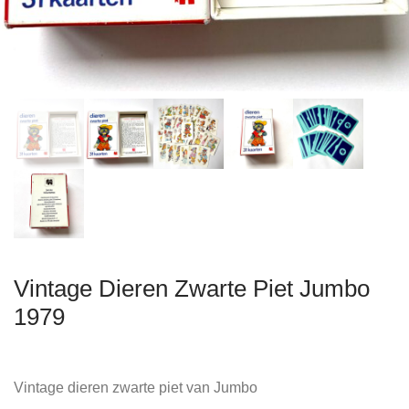
Vintage Dieren Zwarte Piet Jumbo
1979
Vintage dieren zwarte piet van Jumbo