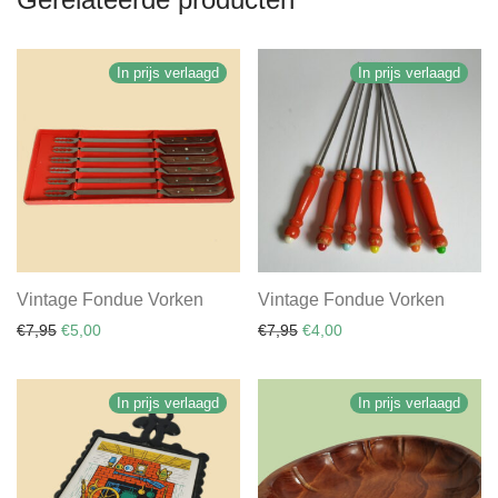
In prijs verlaagd
In prijs verlaagd
Vintage Fondue Vorken
Vintage Fondue Vorken
Oorspronkelijke prijs was: €7,95.
Huidige prijs is: €5,00.
Oorspronkelijke prijs was: €
Huidige prijs is: €4,00.
€
7,95
€
5,00
€
7,95
€
4,00
In prijs verlaagd
In prijs verlaagd