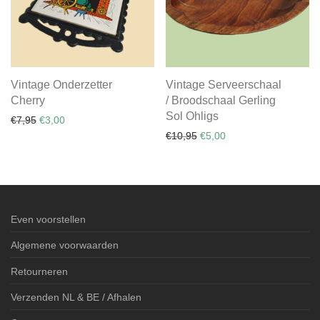
Vintage Onderzetter
Vintage Serveerschaal
Cherry
/ Broodschaal Gerling
Sol Ohligs
Oorspronkelijke prijs was: €7,95.
Huidige prijs is: €3,00.
€
7,95
€
3,00
Oorspronkelijke prijs was:
Huidige prijs is: €5,0
€
10,95
€
5,00
Even voorstellen
Algemene voorwaarden
Retourneren
Verzenden NL & BE / Afhalen