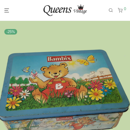
0
-
25
%