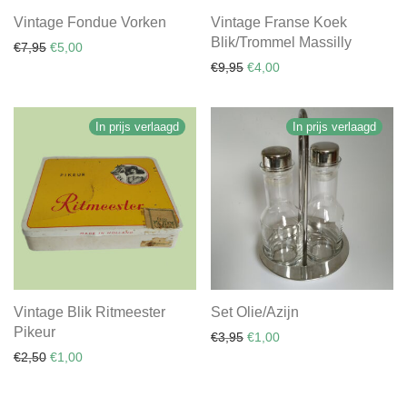
Vintage Fondue Vorken
Vintage Franse Koek
Blik/Trommel Massilly
Oorspronkelijke prijs was: €7,95.
Huidige prijs is: €5,00.
€
7,95
€
5,00
Oorspronkelijke prijs was: €
Huidige prijs is: €4,00.
€
9,95
€
4,00
In prijs verlaagd
In prijs verlaagd
Vintage Blik Ritmeester
Set Olie/Azijn
Pikeur
Oorspronkelijke prijs was: €
Huidige prijs is: €1,00.
€
3,95
€
1,00
Oorspronkelijke prijs was: €2,50.
Huidige prijs is: €1,00.
€
2,50
€
1,00