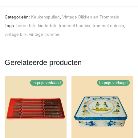
Categorieën:
Keukenspullen
,
Vintage Blikken en Trommels
Tags:
beren blik
,
kinderblik
,
trommel bambix
,
trommel nutricia
,
vintage blik
,
vintage trommel
Gerelateerde producten
In prijs verlaagd
In prijs verlaagd