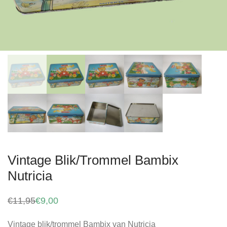
Vintage Blik/Trommel Bambix
Nutricia
€
11,95
€
9,00
Oorspronkelijke
Huidige
prijs
prijs
was:
is:
Vintage blik/trommel Bambix van Nutricia
€11,95.
€9,00.