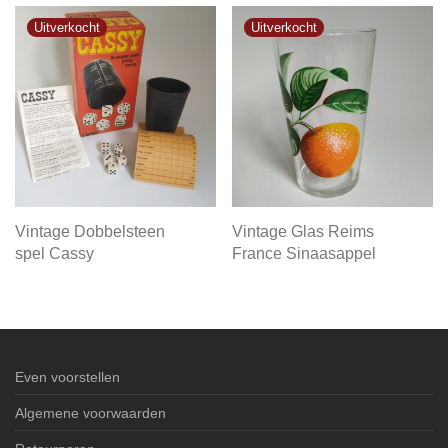
Vintage Dobbelsteen
Vintage Glas Reims
spel Cassy
France Sinaasappel
Even voorstellen
Algemene voorwaarden