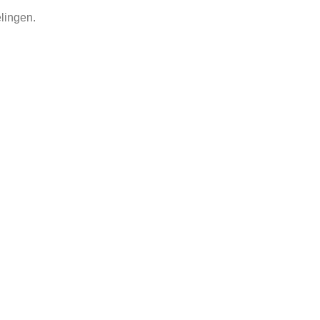
lingen.
d.
ags:
boek swiebertje
,
john uit den bogaard
,
swiebertje en de vreemdeli