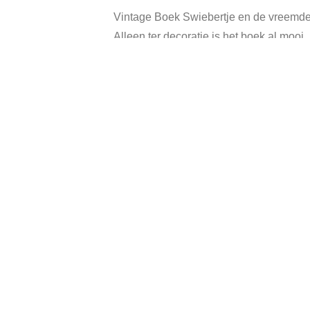
Vintage Boek Swiebertje en de vreemde
Alleen ter decoratie is het boek al mooi.
Geschreven door: John uit den Boogaar
Hardcover, heeft gebruikssporen.
Categorie:
Verkocht
T
Gerelateerde producten