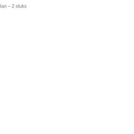
n – 2 stuks
tegorie:
Geen categorie
Tag:
Vintage Soepkommen Weidmann Pozel