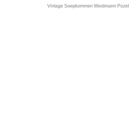
Vintage Soepkommen Weidmann Pozella
In goede vintage staat
Heeft gebruikssporen
Ca
Gerelateerde producten