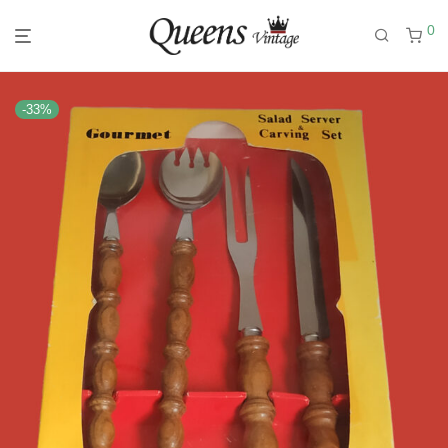
0
-
33
%