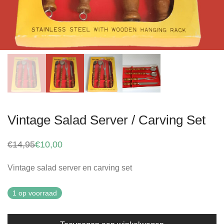
Vintage Salad Server / Carving Set
€
14,95
€
10,00
Oorspronkelijke
Huidige
prijs
prijs
was:
is:
Vintage salad server en carving set
€14,95.
€10,00.
1 op voorraad