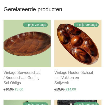
Gerelateerde producten
In prijs verlaagd
In prijs verlaagd
Vintage Serveerschaal
Vintage Houten Schaal
/ Broodschaal Gerling
met Vakken en
Sol Ohligs
Snijwerk
Oorspronkelijke prijs was: €10,95.
Huidige prijs is: €5,00.
Oorspronkelijke prijs was:
Huidige prijs is: €14
€
10,95
€
5,00
€
19,95
€
14,00
In prijs verlaagd
In prijs verlaagd