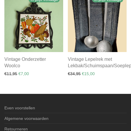
Vintage Onderzetter
Vintage Lepelrek met
Woolco
Lekbak/Schuimspaan/Soeplep
Oorspronkelijke prijs was: €11,95.
Huidige prijs is: €7,00.
Oorspronkelijke prijs was:
Huidige prijs is: €15
€
11,95
€
7,00
€
34,95
€
15,00
Even voorstellen
Algemene voorwaarden
Retourneren