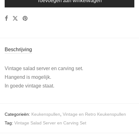
Toevoegen aan winkelwagen
Beschrijving
Vintage salad server en carving set.
Hangend is mogelijk.
In goede vintage staat.
Categorieën:
Keukenspullen
,
Vintage en Retro Keukenspullen
Tag:
Vintage Salad Server en Carving Set