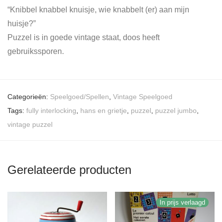
“Knibbel knabbel knuisje, wie knabbelt (er) aan mijn
huisje?”
Puzzel is in goede vintage staat, doos heeft
gebruikssporen.
Categorieën:
Speelgoed/Spellen
,
Vintage Speelgoed
Tags:
fully interlocking
,
hans en grietje
,
puzzel
,
puzzel jumbo
,
vintage puzzel
Gerelateerde producten
In prijs verlaagd