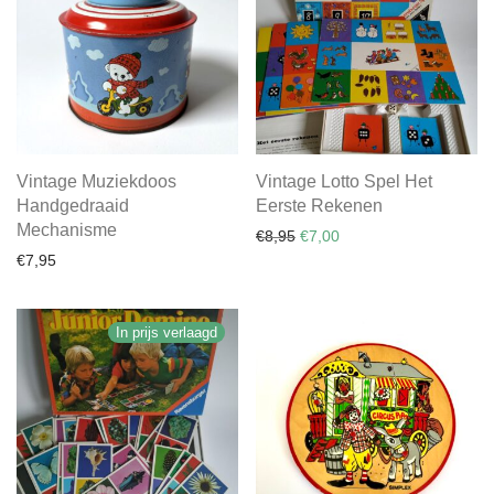
Vintage Muziekdoos
Vintage Lotto Spel Het
Handgedraaid
Eerste Rekenen
Mechanisme
Oorspronkelijke prijs was: €
Huidige prijs is: €7,00.
€
8,95
€
7,00
€
7,95
In prijs verlaagd