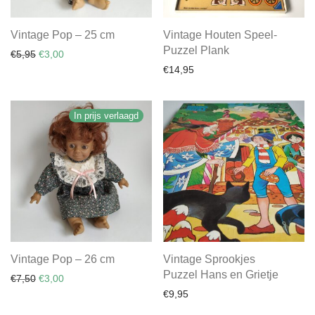
Vintage Pop – 25 cm
Vintage Houten Speel-
Puzzel Plank
Oorspronkelijke prijs was: €5,95.
Huidige prijs is: €3,00.
€
5,95
€
3,00
€
14,95
In prijs verlaagd
Vintage Pop – 26 cm
Vintage Sprookjes
Puzzel Hans en Grietje
Oorspronkelijke prijs was: €7,50.
Huidige prijs is: €3,00.
€
7,50
€
3,00
€
9,95