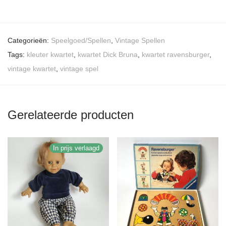
Categorieën:
Speelgoed/Spellen
,
Vintage Spellen
Tags:
kleuter kwartet
,
kwartet Dick Bruna
,
kwartet ravensburger
,
vintage kwartet
,
vintage spel
Gerelateerde producten
In prijs verlaagd