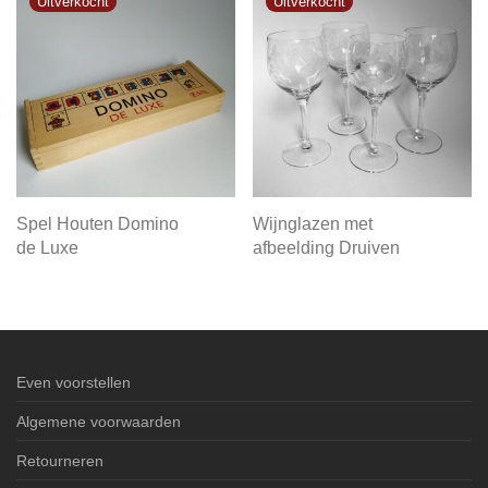
Spel Houten Domino
Wijnglazen met
de Luxe
afbeelding Druiven
Even voorstellen
Algemene voorwaarden
Retourneren