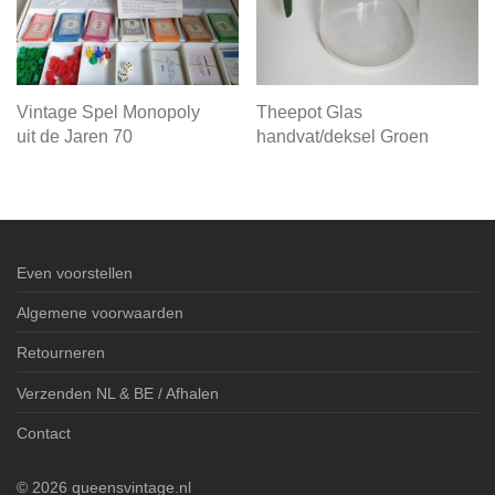
Vintage Spel Monopoly
Theepot Glas
uit de Jaren 70
handvat/deksel Groen
Even voorstellen
Algemene voorwaarden
Retourneren
Verzenden NL & BE / Afhalen
Contact
©
2026
queensvintage.nl