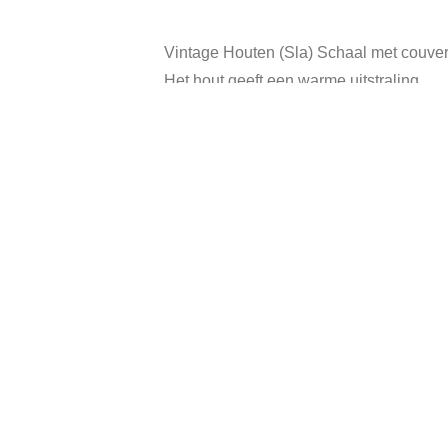
Vintage Houten (Sla) Schaal met couver
Het hout geeft een warme uitstraling.
Hoogte: 16 cm.
Diameter: 25 cm.
In goede vintage staat.
Gerelateerde producten