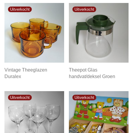
Vintage Theeglazen
Theepot Glas
Duralex
handvat/deksel Groen