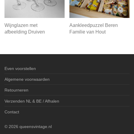
Wijnglazen met
Aankleedpuzzel Beren
afbeelding Druiven
Familie van Hout
Even voorstellen
Algemene voorwaarden
Retourneren
Verzenden NL & BE / Afhalen
Contact
©
2026
queensvintage.nl