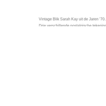
Vintage Blik Sarah Kay uit de Jaren ’70.
Drie verschillende nostalgische tekeni
Hoogte: 21 cm.
Diameter: 12 cm.
Uitgegeven door The Valentine Australië
Het blik is in goede vintage staat.
Gerelateerde producten