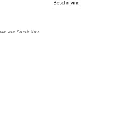
Beschrijving
ngen van Sarah Kay.
.
Categorie:
Verkocht
Tags:
Jaren '70
,
Vintage Blik Sarah Kay