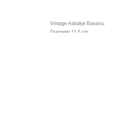
Vintage Asbakje Bavaria.
Diameter 11,5 cm.
In goede vintage staat.
Andere suggesties…