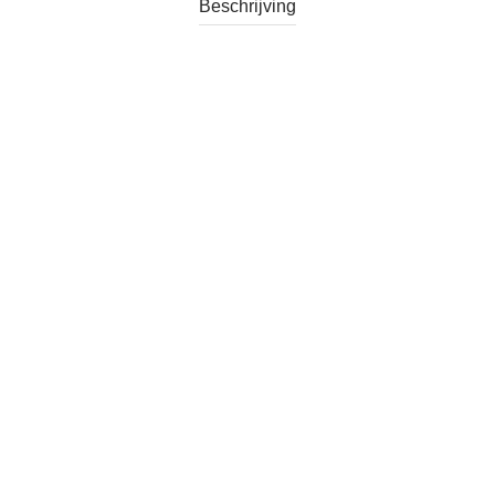
Beschrijving
Categorie:
Verkocht
Tag:
Vintage Asbakje Bavaria