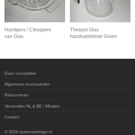
Handpers / Citruspers
Theepot Glas
van Glas
handvat/deksel Groen
Even voorstellen
Algemene voorwaarden
Retourneren
Verzenden NL & BE / Afhalen
Contact
©
2026
queensvintage.nl