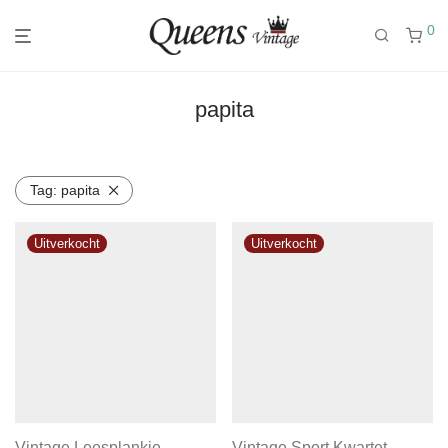
0
papita
Tag:
papita
Vintage Leesplankje
Vintage Sport Kwartet