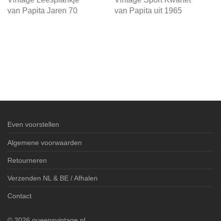
van Papita Jaren 70
van Papita uit 1965
Even voorstellen
Algemene voorwaarden
Retourneren
Verzenden NL & BE / Afhalen
Contact
©
2026
queensvintage.nl