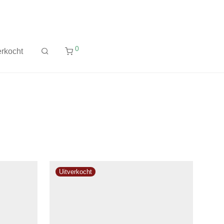
0
rkocht