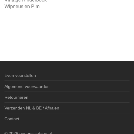
Wipneus en Pim
Even voorstellen
Algemene voorwaarden
Retourneren
Verzenden NL & BE / Afhalen
Contact
©
2026
queensvintage.nl